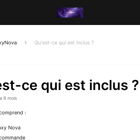
axyNova
Qu'est-ce qui est inclus ?
st-ce qui est inclus ?
y a 6 mois
 comprend :
laxy Nova
lécommande