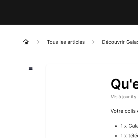
Tous les articles
Découvrir Gal
Qu'e
Mis à jour
il 
Votre colis
1 x Ga
1 x té