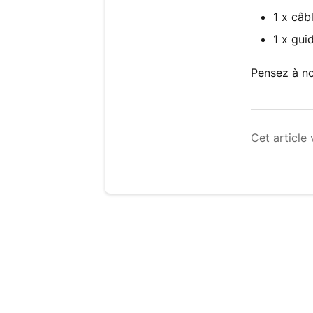
1 x câb
1 x guid
Pensez à no
Cet article 